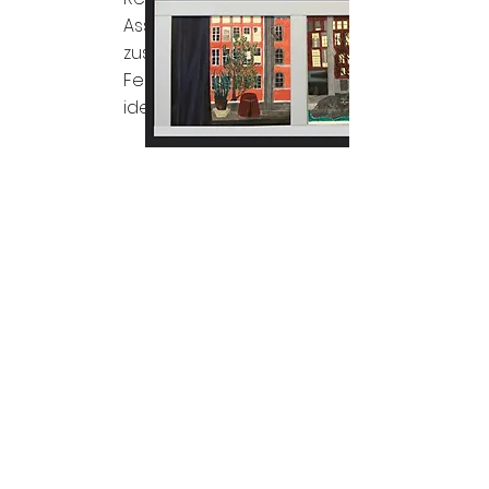
Assoziieren Sie die beiden Bilder
zusammen in einem hölzernen
Fensterrahmen oder zwei
identischen Rahmen